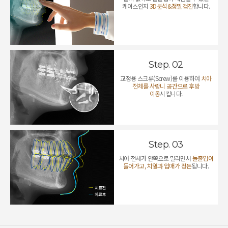
케이스인지
3D분석&정밀검진
합니다.
Step. 02
교정용 스크류(Screw)를 이용하여
치아
전체를 사랑니 공간으로 후방
이동
시킵니다.
Step. 03
치아 전체가 안쪽으로 밀리면서
돌출입이
들어가고, 치열과 입매가 정돈
됩니다.