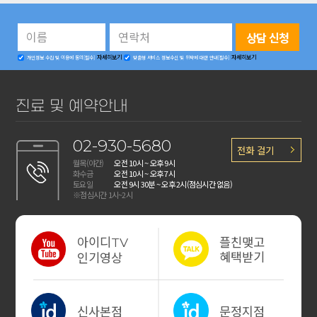
자세히보기
자세히보기
개인정보 수집 및 이용에 동의[필수]
맞춤형 서비스 정보수신 및 위탁에 대한 안내[필수]
진료 및 예약안내
02-930-5680
전화 걸기
월목(야간)
오전 10시 ~ 오후 9시
화수금
오전 10시 ~ 오후 7시
토요일
오전 9시 30분 ~ 오후 2시
(점심시간 없음)
※점심시간 1시~2시
아이디
플친맺고
TV
혜택받기
인기영상
신사본점
문정지점