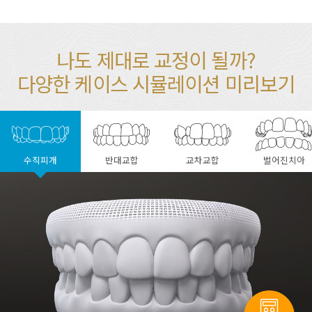
나도 제대로 교정이 될까?
다양한 케이스 시뮬레이션 미리보기
수직피개
반대교합
교차교합
벌어진치아