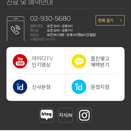
진료 및 예약안내
02-930-5680
전화 걸기
월목(야간)
오전 10시 ~ 오후 9시
화수금
오전 10시 ~ 오후 7시
토요일
오전 9시 30분 ~ 오후 2시
(점심시간 없음)
※점심시간 1시~2시
아이디
플친맺고
TV
혜택받기
인기영상
신사본점
문정지점