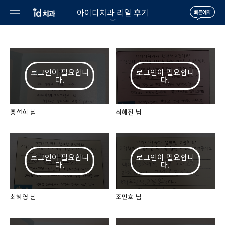
아이디치과 리얼 후기
홍설희 님
최혜진 님
최혜영 님
조민호 님