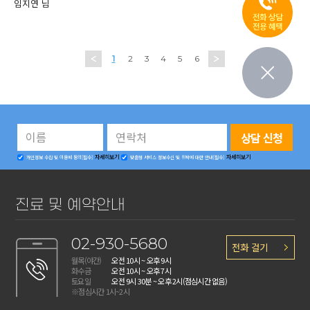
임지연 님
1
2
3
4
5
6
자세히보기
자세히보기
개인정보 수집 및 이용에 동의[필수]
맞춤형 서비스 정보수신 및 위탁에 대한 안내[필수]
진료 및 예약안내
02-930-5680
전화 걸기
월목(야간)
오전 10시 ~ 오후 9시
화수금
오전 10시 ~ 오후 7시
토요일
오전 9시 30분 ~ 오후 2시
(점심시간 없음)
※점심시간 1시~2시