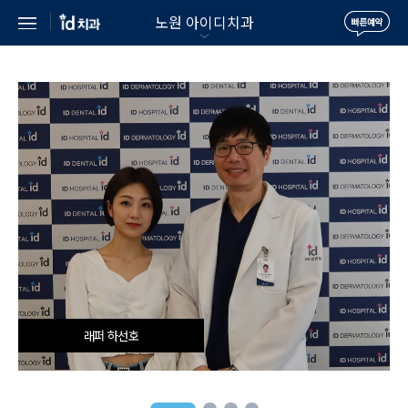
노원 아이디치과
래퍼 하선호