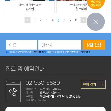
아이디와 함께한 스타
아이디와 함께한 스타
김지현
걸스데이
1
2
3
4
5
6
7
8
자세히보기
자세히보기
개인정보 수집 및 이용에 동의[필수]
맞춤형 서비스 정보수신 및 위탁에 대한 안내[필수]
진료 및 예약안내
02-930-5680
전화 걸기
월목(야간)
오전 10시 ~ 오후 9시
화수금
오전 10시 ~ 오후 7시
토요일
오전 9시 30분 ~ 오후 2시
(점심시간 없음)
※점심시간 1시~2시